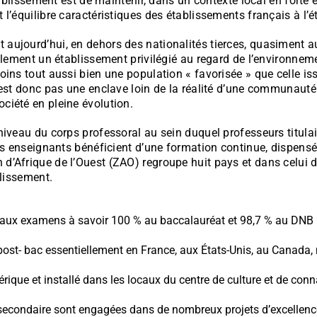
établissement est de maintenir, dans un contexte local en forte 
 l’équilibre caractéristiques des établissements français à l’é
aujourd’hui, en dehors des nationalités tierces, quasiment au
iablement un établissement privilégié au regard de l’environ
moins tout aussi bien une population « favorisée » que celle 
n’est donc pas une enclave loin de la réalité d’une communau
ciété en pleine évolution.
niveau du corps professoral au sein duquel professeurs titula
 les enseignants bénéficient d’une formation continue, dispen
d’Afrique de l’Ouest (ZAO) regroupe huit pays et dans celui 
blissement.
s aux examens à savoir 100 % au baccalauréat et 98,7 % au DNB
post- bac essentiellement en France, aux États-Unis, au Canada,
érique et installé dans les locaux du centre de culture et de con
econdaire sont engagées dans de nombreux projets d’excellence