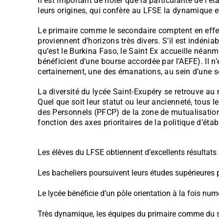
Il est important de noter que la particularité de l’
leurs origines, qui confère au LFSE la dynamique et
Le primaire comme le secondaire comptent en effet 
proviennent d’horizons très divers. S’il est indén
qu’est le Burkina Faso, le Saint Ex accueille néan
bénéficient d’une bourse accordée par l’AEFE). Il 
certainement, une des émanations, au sein d’une so
La diversité du lycée Saint-Exupéry se retrouve au 
Quel que soit leur statut ou leur ancienneté, tous
des Personnels (PFCP) de la zone de mutualisation 
fonction des axes prioritaires de la politique d’éta
Les élèves du LFSE obtiennent d’excellents résultat
Les bacheliers poursuivent leurs études supérieures 
Le lycée bénéficie d’un pôle orientation à la fois num
Très dynamique, les équipes du primaire comme du s