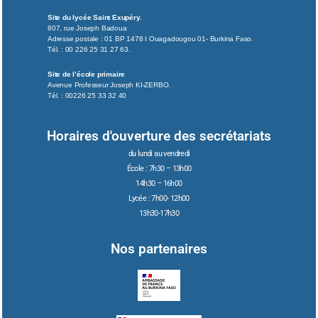
Site du lycée Saint Exupéry.
807, rue Joseph Badoua
Adresse postale : 01 BP 1478 I Ouagadougou 01- Burkina Faso.
Tél. : 00 226 25 31 27 63.
Site de l’école primaire
Avenue Professeur Joseph KI-ZERBO.
Tél. : 00226 25 33 32 40
Horaires d'ouverture des secrétariats
du lundi au vendredi
École : 7h30 – 13h00
14h30 – 16h00
Lycée : 7h00- 12h00
13h30-17h30
Nos partenaires