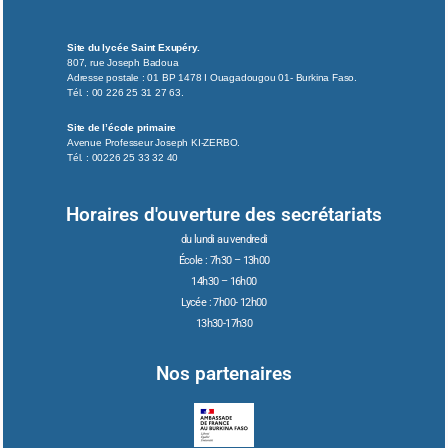
Site du lycée Saint Exupéry.
807, rue Joseph Badoua
Adresse postale : 01 BP 1478 I Ouagadougou 01- Burkina Faso.
Tél. : 00 226 25 31 27 63.
Site de l’école primaire
Avenue Professeur Joseph KI-ZERBO.
Tél. : 00226 25 33 32 40
Horaires d'ouverture des secrétariats
du lundi au vendredi
École : 7h30 – 13h00
14h30 – 16h00
Lycée : 7h00- 12h00
13h30-17h30
Nos partenaires