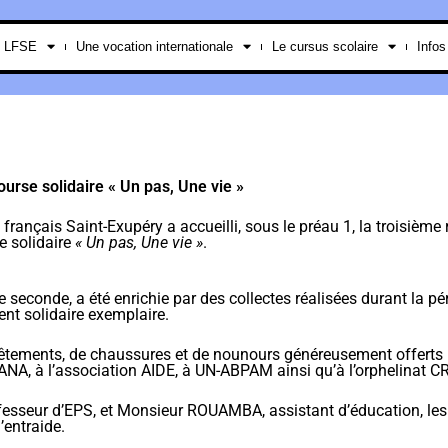
e LFSE
Une vocation internationale
Le cursus scolaire
Infos
ourse solidaire « Un pas, Une vie »
français Saint-Exupéry a accueilli, sous le préau 1, la troisième
e solidaire
« Un pas, Une vie »
.
e seconde, a été enrichie par des collectes réalisées durant la pé
t solidaire exemplaire.
êtements, de chaussures et de nounours généreusement offerts 
MANA, à l’association AIDE, à UN-ABPAM ainsi qu’à l’orphelinat C
esseur d’EPS, et Monsieur ROUAMBA, assistant d’éducation, les
’entraide.