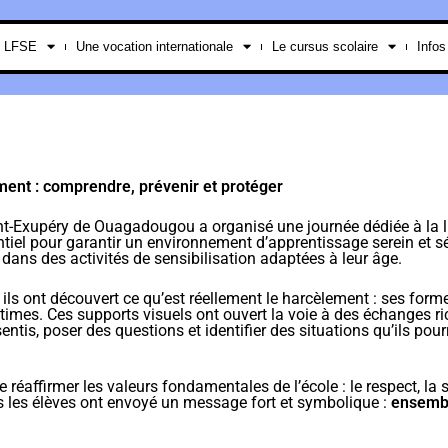
e LFSE
Une vocation internationale
Le cursus scolaire
Infos
ment : comprendre, prévenir et protéger
nt-Exupéry de Ouagadougou a organisé une journée dédiée à la lu
ntiel pour garantir un environnement d’apprentissage serein et s
s dans des activités de sensibilisation adaptées à leur âge.
ils ont découvert ce qu’est réellement le harcèlement : ses for
times. Ces supports visuels ont ouvert la voie à des échanges ri
entis, poser des questions et identifier des situations qu’ils pou
réaffirmer les valeurs fondamentales de l’école : le respect, la so
us les élèves ont envoyé un message fort et symbolique :
ensembl