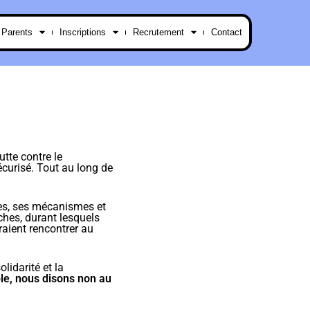
 Parents
Inscriptions
Recrutement
Contact
tte contre le
écurisé. Tout au long de
mes, ses mécanismes et
ches, durant lesquels
rraient rencontrer au
lidarité et la
e, nous disons non au